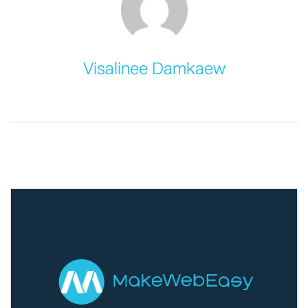
Visalinee Damkaew