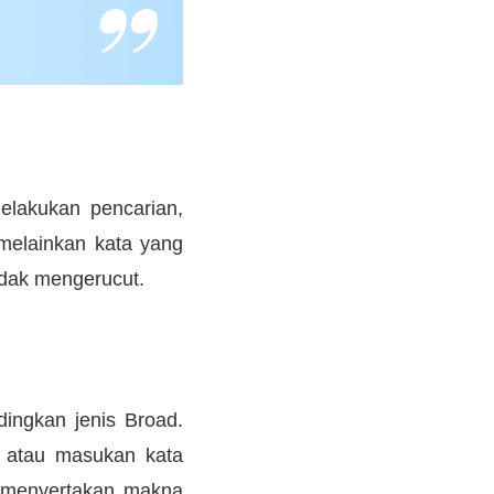
elakukan pencarian,
 melainkan kata yang
idak mengerucut.
dingkan jenis Broad.
a atau masukan kata
g menyertakan makna