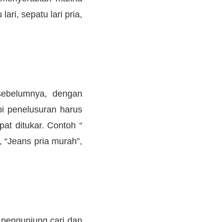
ari, sepatu lari pria,
sebelumnya, dengan
pi penelusuran harus
at ditukar. Contoh “
”, “Jeans pria murah”,
 pengunjung cari dan