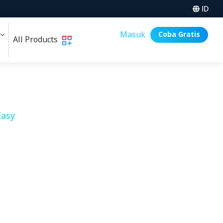
ID
i
Masuk
Coba Gratis
All Products
asy