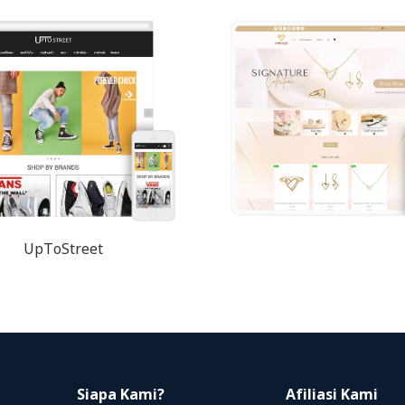
UpToStreet
Siapa Kami?
Afiliasi Kami