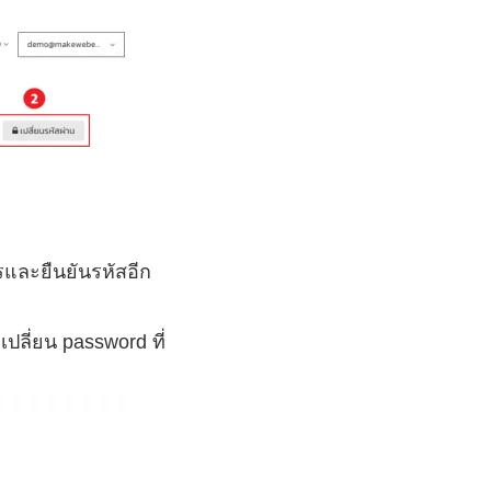
รและยืนยันรหัสอีก
ปลี่ยน password ที่