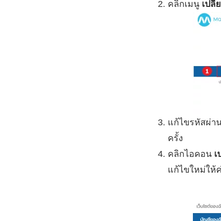
คลิกเมนู
เปลี่
แก้ไขรหัสผ่า
ครั้ง
คลิกไอคอน
เ
แก้ไขใหม่ให้ค