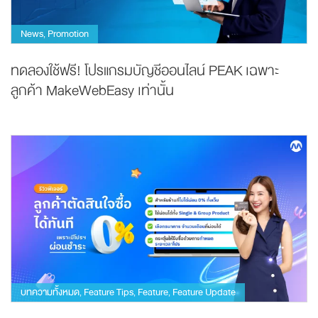
News
Promotion
,
ทดลองใช้ฟรี! โปรแกรมบัญชีออนไลน์ PEAK เฉพาะ
ลูกค้า MakeWebEasy เท่านั้น
บทความทั้งหมด
Feature Tips
Feature
Feature Update
,
,
,