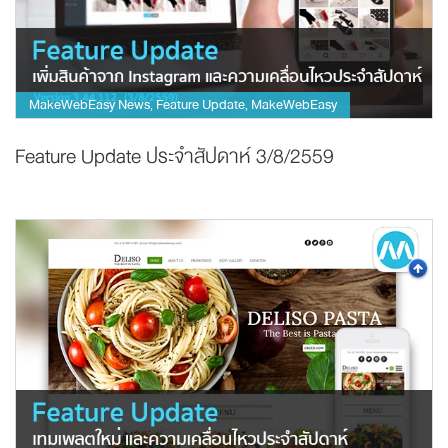
MakeWebEasy News
Feature Update
MakeWebEasy
,
,
Feature Update ประจำสัปดาห์ 3/8/2559