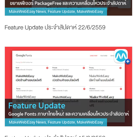
MakeWebEasy News
Feature Update
MakeWebEasy
,
,
Feature Update ประจำสัปดาห์ 22/6/2559
MakeWebEasy News
Feature Update
MakeWebEasy
,
,