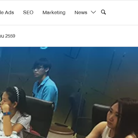
le Ads
SEO
Marketing
News
ยน 2559