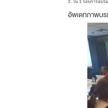
2. ใน 1 รอบการอบรมข
อัพเดทภาพบรร