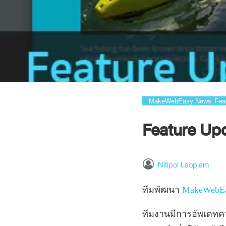
MakeWebEasy News
Fea
,
Feature Upd
Nitipol Laopiam
ทีมพัฒนา
MakeWebE
ทีมงานมีการอัพเดท