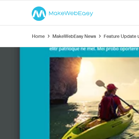
Home
›
MakeWebEasy News
›
Feature Update ป