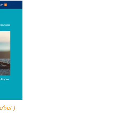
บใหม่
)