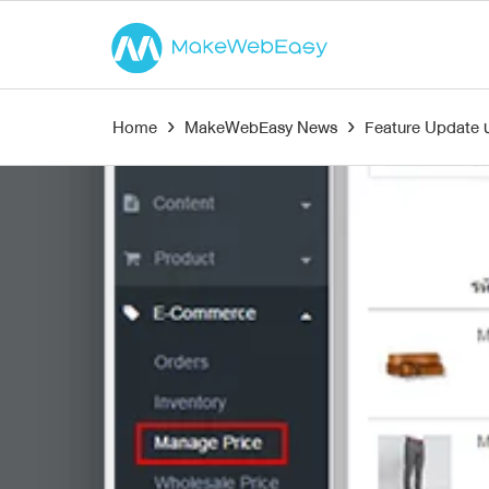
Home
›
MakeWebEasy News
›
Feature Update ป