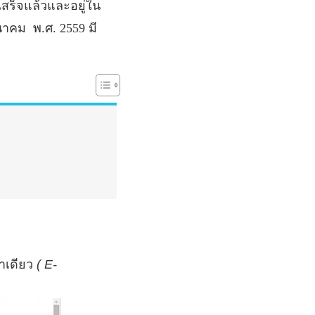
เสร็จแล้วและอยู่ใน
มีนาคม
พ
.
ศ
. 2559
มี
้าเดียว
( E-