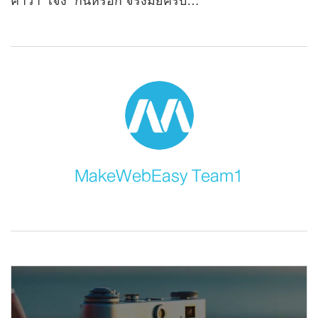
คำว่า “เจ๊ง” กันหรอก จริงมั้ยครับ…
MakeWebEasy Team1