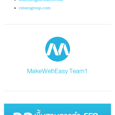
cmseogroup.com
MakeWebEasy Team1