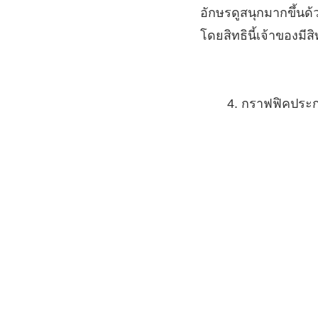
อักษรดูสนุกมากขึ้นด้
โดยสิทธินี้เจ้าของมี
กราฟฟิคประ