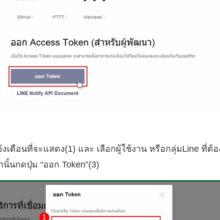
้งเตือนที่จะแสดง(1) และ เลือกผู้ใช้งาน หรือกลุ่มLine ที่
กนั้นกดปุ่ม “ออก Token”(3)