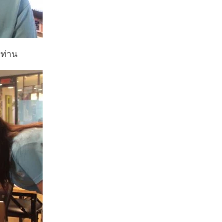
กท่าน