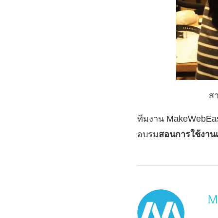
สา
ทีมงาน MakeWebEasy
อบรม
สอนการใช้งานเ
M