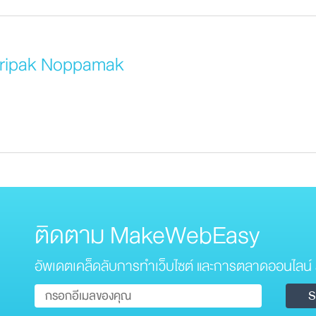
iripak Noppamak
ติดตาม MakeWebEasy
อัพเดตเคล็ดลับการทำเว็บไซต์ และการตลาดออนไลน์ 