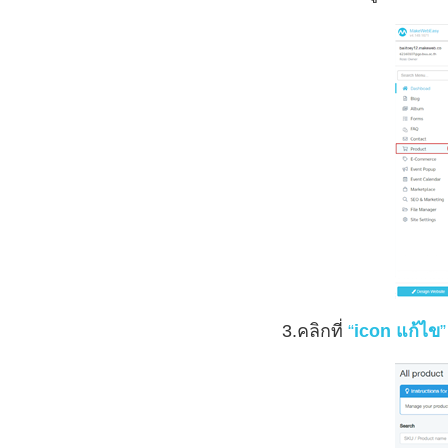
3.คลิกที่
“
icon แก้ไข
”