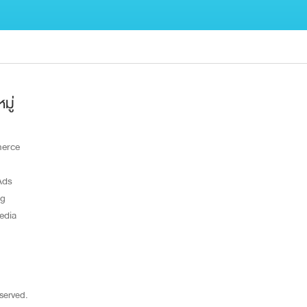
มู่
erce
Ads
ng
edia
eserved.