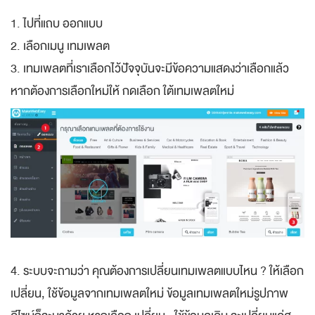
1. ไปที่แถบ ออกแบบ
2. เลือกเมนู เทมเพลต
3. เทมเพลตที่เราเลือกไว้ปัจจุบันจะมีข้อความแสดงว่าเลือกแล้ว
หากต้องการเลือกใหม่ให้ กดเลือก ใต้เทมเพลตใหม่
4. ระบบจะถามว่า คุณต้องการเปลี่ยนเทมเพลตแบบไหน ? ให้เลือก
เปลี่ยน, ใช้ข้อมูลจากเทมเพลตใหม่ ข้อมูลเทมเพลตใหม่รูปภาพ