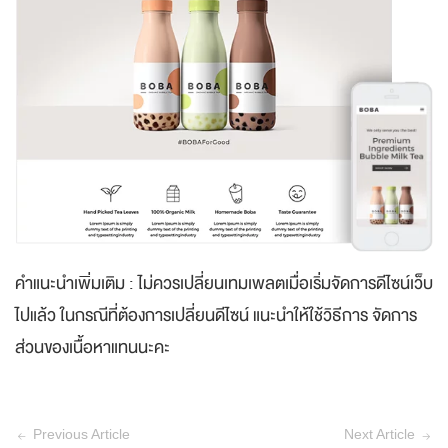
คำแนะนำเพิ่มเติม : ไม่ควรเปลี่ยนเทมเพลตเมื่อเริ่มจัดการดีไซน์เว็บ
ไปแล้ว ในกรณีที่ต้องการเปลี่ยนดีไซน์ แนะนำให้ใช้วิธีการ จัดการ
ส่วนของเนื้อหาแทนนะคะ
Previous Article
Next Article