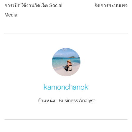
การเปิดใช้งานวิดเจ็ต Social
จัดการระบบเพจ
Media
kamonchanok
ตำแหน่ง : Business Analyst