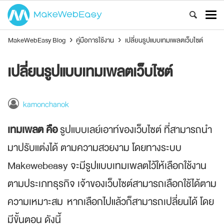
MakeWebEasy Blog
›
คู่มือการใช้งาน
›
เปลี่ยนรูปแบบเทมเพลตเว็บไซต์
เปลี่ยนรูปแบบเทมเพลตเว็บไซต์
kamonchanok
เทมเพลต คือ
รูปแบบเลย์เอาท์ของเว็บไซต์ ที่สามารถนำ
มาปรับแต่งได้ ตามความสวยงาม โดยทางระบบ
Makewebeasy จะมีรูปแบบเทมเพลตไว้ให้เลือกใช้งาน
ตามประเภทธุรกิจ เจ้าของเว็บไซต์สามารถเลือกใช้ได้ตาม
ความเหมาะสม หากเลือกไปแล้วก็สามารถเปลี่ยนได้ โดย
มีขั้นตอน ดังนี้