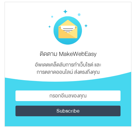
ติดตาม MakeWebEasy
อัพเดตเคล็ดลับการทำเว็บไซต์ และ
การตลาดออนไลน์ ส่งตรงถึงคุณ