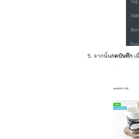
5. จากนั้น
กดบันทึก
เ