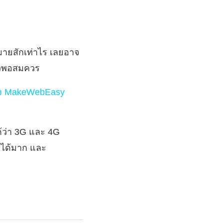
มายสักเท่าไร เลยอาจ
ล้วพอสมควร
ของ MakeWebEasy
ด้ว่า 3G และ 4G
โตได้มาก และ