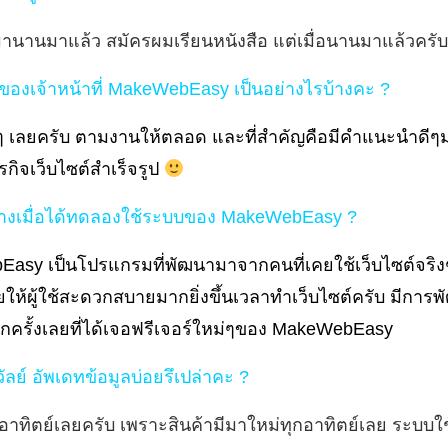
านานมาแล้ว สมัครผมเรียนหนังสือ แต่เมื่อนานมาแล้วครับ
ของเจ้าหน้าที่ MakeWebEasy เป็นอย่างไรบ้างคะ ?
เลยครับ ตามงานให้ตลอด และที่สำคัญคือมีคำแนะนำดีๆม
ุรกิจเว็บไซต์สำเร็จรูป
รบ้างเมื่อได้ทดลองใช้ระบบของ MakeWebEasy ?
sy เป็นโปรแกรมที่พัฒนามาจากคนที่เคยใช้เว็บไซต์จริงๆ
วยให้ผู้ใช้สะดวกสบายมากยิ่งขึ้นเวลาทำเว็บไซต์ครับ มีกา
ดีทุกครั้งเลยที่ได้เจอฟรีเจอร์ใหม่ๆของ MakeWebEasy
ัลย์ อัพเดทข้อมูลบ่อยรึเปล่าคะ ?
อาทิตย์เลยครับ เพราะสินค้ามีมาใหม่ทุกอาทิตย์เลย ระบบใช