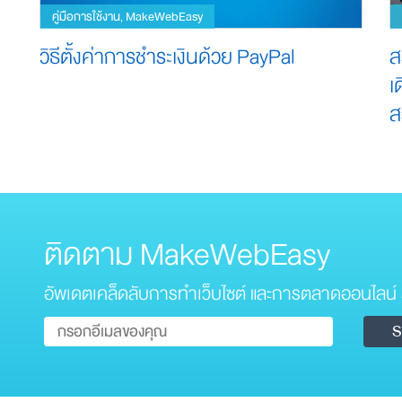
คู่มือการใช้งาน
MakeWebEasy
,
วิธีตั้งค่าการชำระเงินด้วย PayPal
ส
เ
ส
ติดตาม MakeWebEasy
อัพเดตเคล็ดลับการทำเว็บไซต์ และการตลาดออนไลน์ 