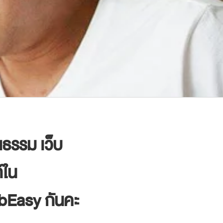
ธรรม เว็บ
์ใน
bEasy กันคะ