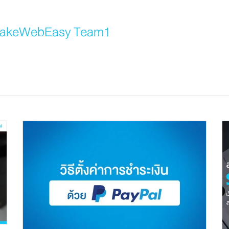
akeWebEasy Team1