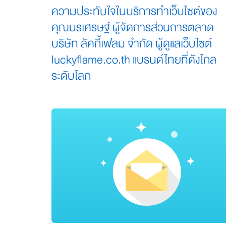
ความประทับใจในบริการทำเว็บไซต์ของ
คุณนรเศรษฐ์ ผู้จัดการส่วนการตลาด
บริษัท ลัคกี้เฟลม จำกัด ผู้ดูแลเว็บไซต์
luckyflame.co.th แบรนด์ไทยที่ดังไกล
ระดับโลก