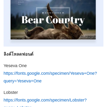
ลิงค์โหลดฟอนต์
Yeseva One
https://fonts.google.com/specimen/Yeseva+One?
query=Yeseva+One
Lobster
https://fonts.google.com/specimen/Lobster?