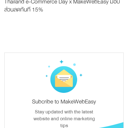
Thailand e-Commerce Day x MakeWebEasy มอบ
ส่วนลดทันที 15%
Subcribe to MakeWebEasy
Stay updated with the latest
website and online marketing
tips