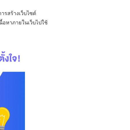
าการสร้างเว็บไซต์
นื้อหาภายในเว็บไปใช้