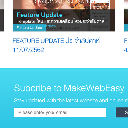
Feature Update
FEATURE UPDATE ประจำสัปดาห์
F
11/07/2562
4
Subcribe to MakeWebEasy
Stay updated with the latest website and online m