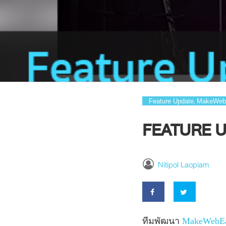
Feature Update
MakeWeb
,
FEATURE UP
Nitipol Laopiam
ทีมพัฒนา
MakeWebE