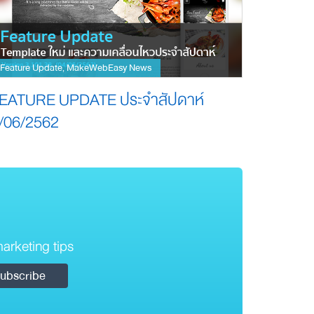
Feature Update
MakeWebEasy News
,
EATURE UPDATE ประจำสัปดาห์
/06/2562
arketing tips