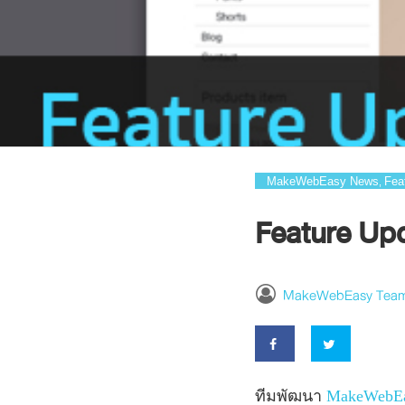
MakeWebEasy News
Fea
,
Feature Upd
MakeWebEasy Tea
ทีมพัฒนา
MakeWebE