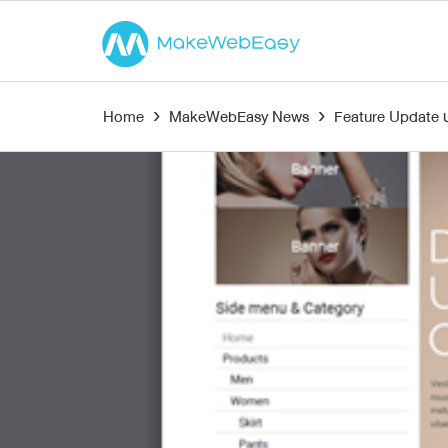
Home
›
MakeWebEasy News
›
Feature Update ป