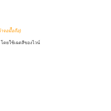
จอมืือถือ)
 โดยใช้เฉดสีของไวน์