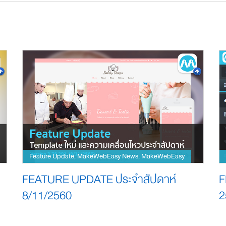
Feature Update
MakeWebEasy News
MakeWebEasy
,
,
FEATURE UPDATE ประจำสัปดาห์
F
8/11/2560
2