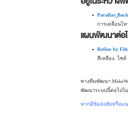
อยู่ในระหว่างพ
Parallax ฺฺBa
การเคลื่อนไหว
แผนพัฒนาต่อ
Refine by Fil
สีเหลือง, ไซส
ทางทีมพัฒนา
MakeW
พัฒนาระบบนี้ต่อไปไม
หากมีข้อสงสัยหรือแ