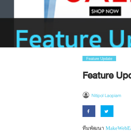
Feature Update
Feature Upd
Nitipol Laopiam
ทีมพัฒนา
MakeWebE