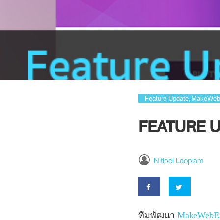
Feature Update
MakeWeb
,
FEATURE UP
Nitipol Laopiam
ทีมพัฒนา
MakeWebE