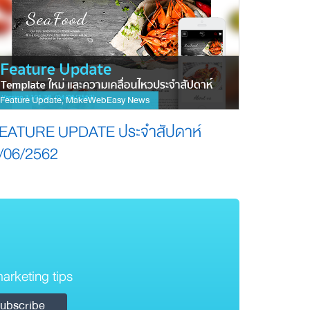
Feature Update
MakeWebEasy News
,
EATURE UPDATE ประจำสัปดาห์
/06/2562
arketing tips