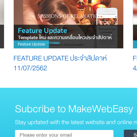
Feature Update
FEATURE UPDATE ประจำสัปดาห์
F
11/07/2562
4
Subcribe to MakeWebEasy
Stay updated with the latest website and online m