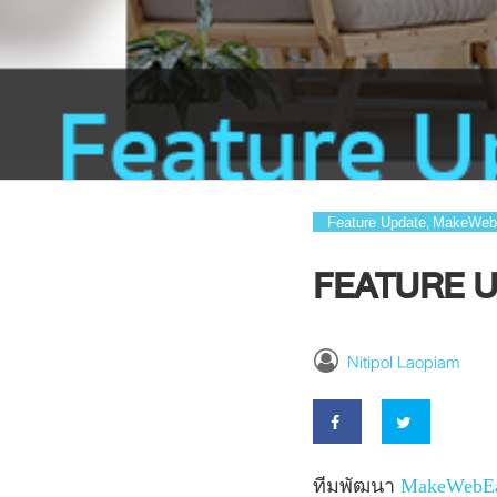
Feature Update
MakeWeb
,
FEATURE UP
Nitipol Laopiam
ทีมพัฒนา
MakeWebE