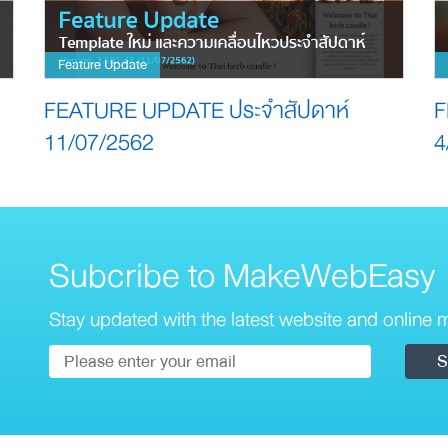
Feature Update
FEATURE UPDATE ประจำสัปดาห์
F
11/07/2562
4
Subcribe to MakeWebEasy
Stay updated with the latest website and online m