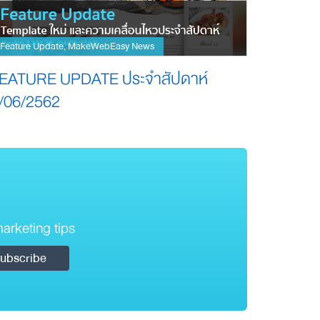
Feature Update
MakeWebEasy News
,
EATURE UPDATE ประจำสัปดาห์
/06/2562
arketing tips