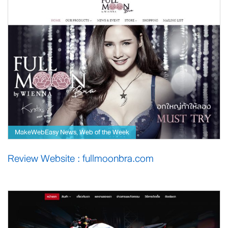
MakeWebEasy News
Web of the Week
,
Review Website : fullmoonbra.com