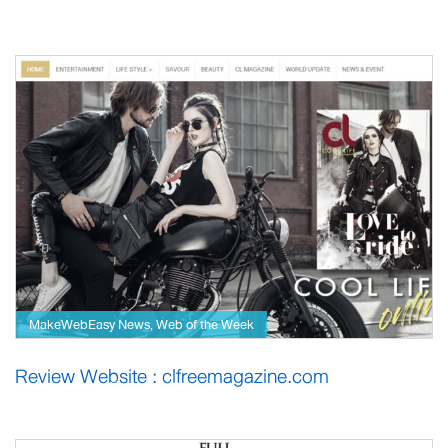
MakeWebEasy News
Web of the Week
,
Review Website : clfreemagazine.com