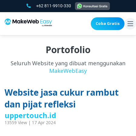
+62 811-9910-330
Coba Gratis
To
na
Portofolio
Seluruh Website yang dibuat menggunakan
MakeWebEasy
Website jasa cukur rambut
dan pijat refleksi
uppertouch.id
13559 View | 17 Apr 2024