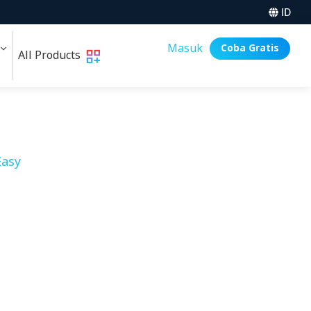
ID
i
Masuk
Coba Gratis
All Products
asy