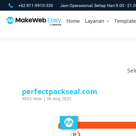
+62 811-9910-330
Jam Operasional: Setiap Hari 9.00 - 21.
Home
Layanan
Template
Sel
perfectpackseal.com
9053 View | 06 Aug 2025