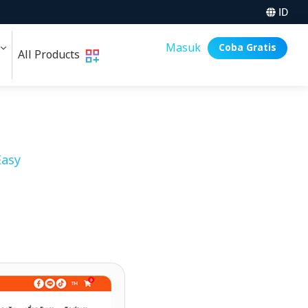
ID
i
Masuk
Coba Gratis
All Products
asy