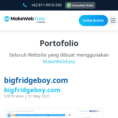
+62 811-9910-330
Coba Gratis
To
na
Portofolio
Seluruh Website yang dibuat menggunakan
MakeWebEasy
bigfridgeboy.com
bigfridgeboy.com
57870 View | 31 May 2021