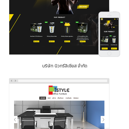
บริษัท นิวทรีลิเชียส จำกัด