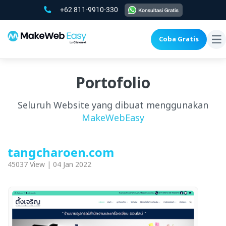
+62 811-9910-330
Coba Gratis
To
na
Portofolio
Seluruh Website yang dibuat menggunakan
MakeWebEasy
tangcharoen.com
45037 View | 04 Jan 2022