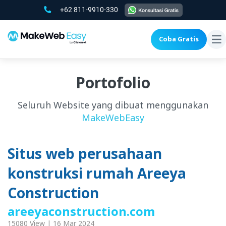
+62 811-9910-330
Coba Gratis
To
na
Portofolio
Seluruh Website yang dibuat menggunakan
MakeWebEasy
Situs web perusahaan
konstruksi rumah Areeya
Construction
areeyaconstruction.com
15080 View | 16 Mar 2024