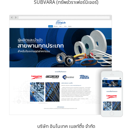
SUBVARA (ทรัพย์วราเฟอร์นิเจอร์)
บริษัท อินโนเทค เบลท์ติ้ง จำกัด