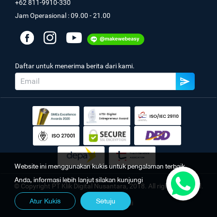
+62 811-9910-330
Jam Operasional : 09.00 - 21.00
Daftar untuk menerima berita dari kami.
Website ini menggunakan kukis untuk pengalaman terbaik
Anda, informasi lebih lanjut silakan kunjungi
© Copyright PT Klik Digital Nusantara, 2018. All rights reserved.
Atur Kukis
Setuju
Kebijakan Pribadi