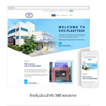
ห้างหุ้นส่วนจำกัด วีพีซี พลาสเทค