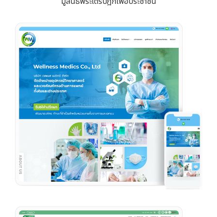
มูลนิธิพระไตรปิฎกเพื่อประชาชน