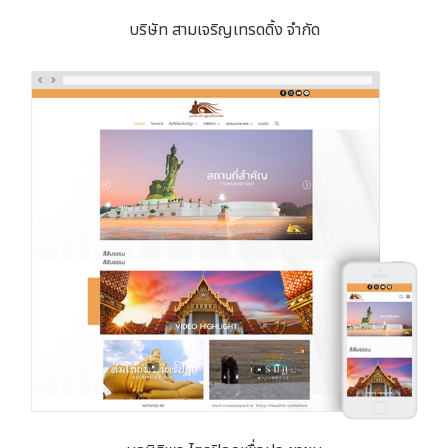
บริษัท สามเจริญเทรดดิ้ง จำกัด