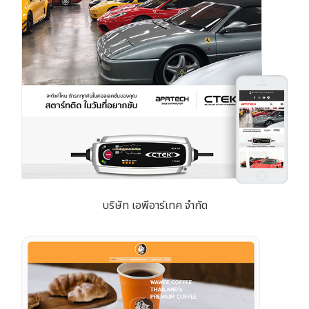
บริษัท เอพีอาร์เทค จำกัด