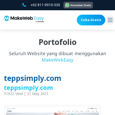
+62 811-9910-330
Coba Gratis
To
na
Portofolio
Seluruh Website yang dibuat menggunakan
MakeWebEasy
teppsimply.com
teppsimply.com
51922 View | 31 May 2021