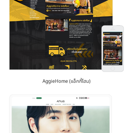
AggieHome (แอ็กกี้โฮม)