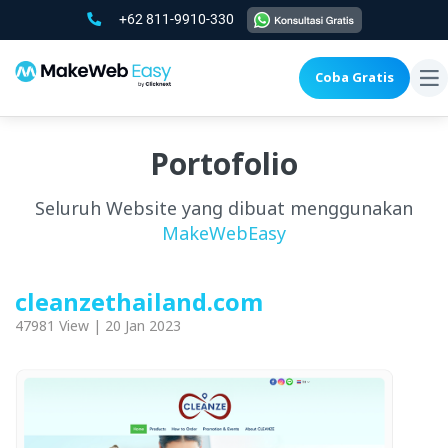
+62 811-9910-330
Coba Gratis
To
na
Portofolio
Seluruh Website yang dibuat menggunakan
MakeWebEasy
cleanzethailand.com
47981 View | 20 Jan 2023