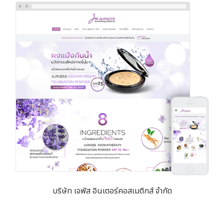
บริษัท เจพัส อินเตอร์คอสเมติกส์ จำกัด