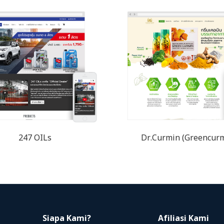
247 OILs
Dr.Curmin (Greencur
Siapa Kami?
Afiliasi Kami