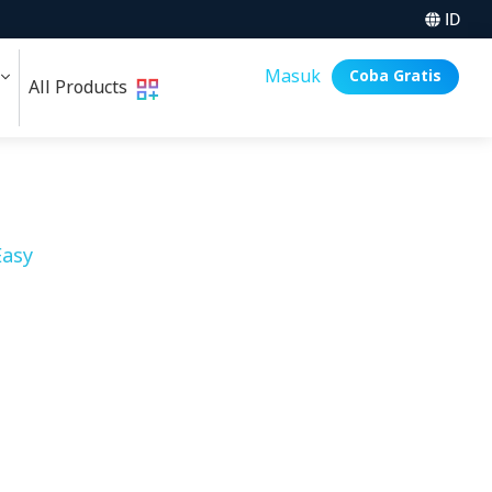
ID
i
Masuk
Coba Gratis
All Products
asy