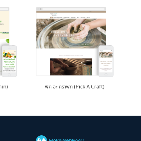
min)
พิค อะ คราฟท (Pick A Craft)