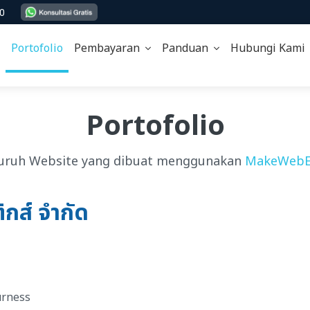
00
Portofolio
Pembayaran
Panduan
Hubungi Kam
Portofolio
uruh Website yang dibuat menggunakan
MakeWebE
ิกส์ จำกัด
Jurness