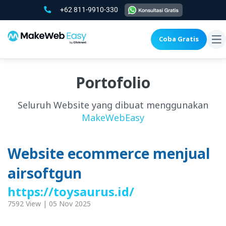
+62 811-9910-330
Coba Gratis
To
na
Portofolio
Seluruh Website yang dibuat menggunakan
MakeWebEasy
Website ecommerce menjual
airsoftgun
https://toysaurus.id/
7592 View | 05 Nov 2025