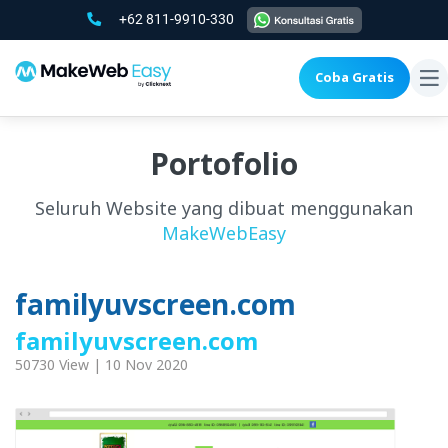
+62 811-9910-330
Coba Gratis
To
na
Portofolio
Seluruh Website yang dibuat menggunakan
MakeWebEasy
familyuvscreen.com
familyuvscreen.com
50730 View | 10 Nov 2020