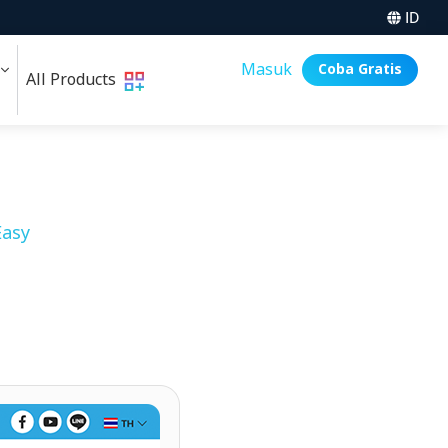
ID
i
Masuk
Coba Gratis
All Products
asy