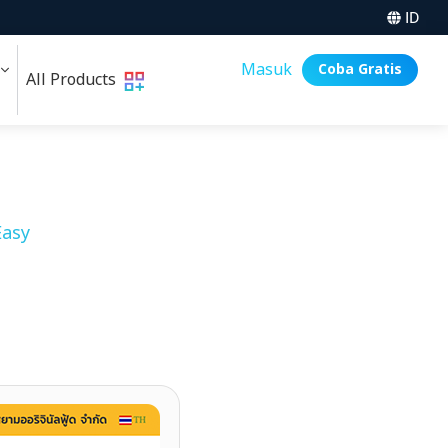
ID
i
Masuk
Coba Gratis
All Products
asy