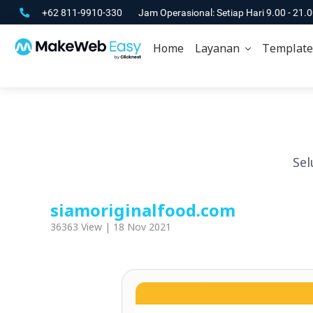
+62 811-9910-330
Jam Operasional: Setiap Hari 9.00 - 21.
Home
Layanan
Template
Sel
siamoriginalfood.com
36363 View | 18 Nov 2021