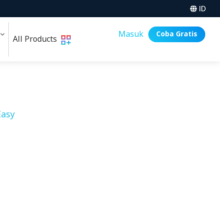
ID
i
Masuk
Coba Gratis
All Products
asy