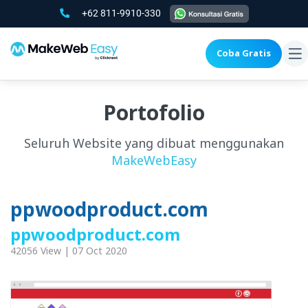
+62 811-9910-330
Coba Gratis
To
na
Portofolio
Seluruh Website yang dibuat menggunakan
MakeWebEasy
ppwoodproduct.com
ppwoodproduct.com
42056 View | 07 Oct 2020