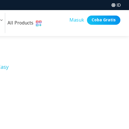
ID
i
Masuk
Coba Gratis
All Products
asy