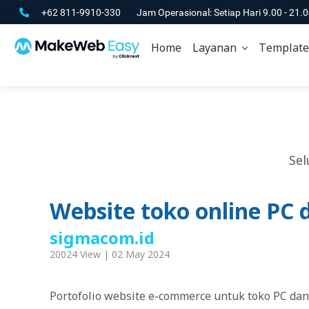
+62 811-9910-330
Jam Operasional: Setiap Hari 9.00 - 21.
Home
Layanan
Template
Sel
Website toko online PC 
sigmacom.id
20024 View | 02 May 2024
Portofolio website e-commerce untuk toko PC dan