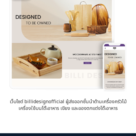
เว็บไซต์ billidesignofficial ผู้ส่งออกชั้นนำด้านเครื่องครัวไม้
เครื่องใช้บนโต๊ะอาหาร เขียง และของตกแต่งโต๊ะอาหาร