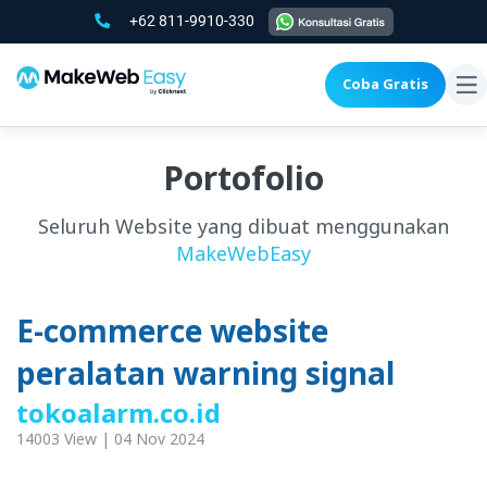
+62 811-9910-330
Coba Gratis
To
na
Portofolio
Seluruh Website yang dibuat menggunakan
MakeWebEasy
E-commerce website
peralatan warning signal
tokoalarm.co.id
14003 View | 04 Nov 2024