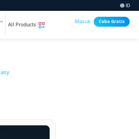
ID
i
Masuk
Coba Gratis
All Products
asy